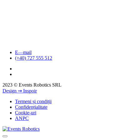
E—mail
(+40) 727 555 512
2023 © Events Robotics SRL
Design ⇝ Inspoir
Termeni și condiții
Confidențialitate
Cookie-uri
ANPC