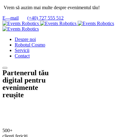
Vrem să auzim mai multe despre evenimentul tău!
E—mail
(+40) 727 555 512
Despre noi
Robotul Cosmo
Servicii
Contact
Partenerul tău
digital pentru
evenimente
reușite
500+
clienți fericiți